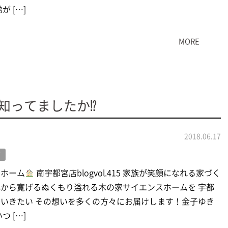
が […]
MORE
知ってましたか⁉
2018.06.17
グ
スホーム
南宇都宮店blogvol.415 家族が笑顔になれる家づく
から寛げるぬくもり溢れる木の家サイエンスホームを 宇都
いきたい その想いを多くの方々にお届けします！金子ゆき
つ […]