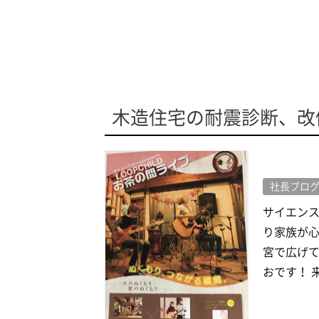
木造住宅の耐震診断、改
社長ブロ
サイエン
り家族が心
宮で広げて
おです！ 来