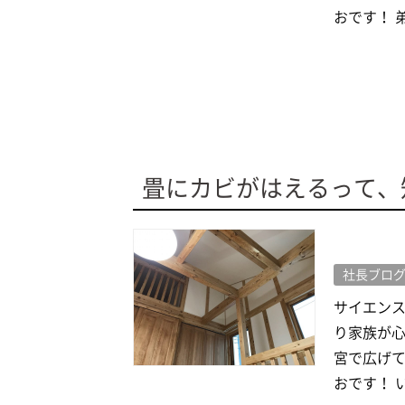
おです！ 弟
畳にカビがはえるって、
社長ブロ
サイエン
り家族が心
宮で広げて
おです！ い