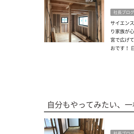
社長ブロ
サイエン
り家族が心
宮で広げて
おです！ 日
自分もやってみたい、一棟
社長ブロ