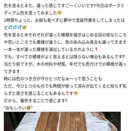
色を塗るとまた、違った感じですご〜くいいです‼今日はダークミ
ディアム色を塗ってみました
1時間ちょっと、お昼も食べずに夢中で塗装作業をしてしまったほ
ど
色を塗ると木それぞれが違った模様を描きはじめる目の密なところ
や荒いところでも模様が違うし、色の染み込み具合も違ってきます
一本一本が違った模様を演出しているかのように
でも、すべての模様がよく見えるとは限らない場合もあるんです⁉
当たり前ですが、木の材料や材質、年代でも色付けでの模様が違っ
てきます
時には色のつき方が今ひとつだなぁ〜って思うことも
ただ、今ひとつのものでも時間が経って深みが出てくると知らず知
らずと良さを感じることもあるんです
だから、着色することで感じます‼
“おもしろい
”