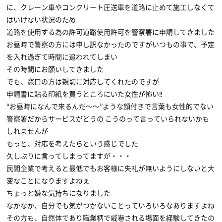
に、クレーン車やコンクリート圧送車を道路に止めて施工しなくて
はいけない状況のため
道路を使用する為の許可道路使用許可を警察署に申請してきました
お昼時で警察の方には申し訳なかったのですがいつもの事で、予定
を入れ過ぎて時間に追われてしまい
その時間にお願いしてきました
でも、窓口の方は親切に対応してくれたのですが
申請書に貼る印紙を買うところにいた女性が怖い‼
“お昼時になんで来るんだ〜〜”ような顔付きで言葉も女性的でない
警察署だからサービスがどうの こうのって言っていられないかも
しれませんが
もっと、対応を考えたらという感じでした
久しぶりに言ってしまってますが・・・
民間企業で考えると最低でもお客様に失礼が無いようにしないと大
変なことになりますよねぇ
ちょっと嫌な気持ちになりました
なかなか、自分でも気がつかないことっていろいろなありますよね
その方も、自然体であり職業柄で威嚇される場面を経験してきたの