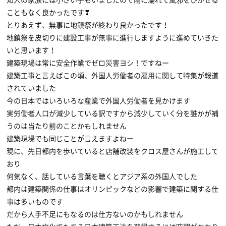
知人の家族には小さい子もいましたので雨に濡れて風邪をひかせる
こともなく良かったです❣
とりあえず、無事に地鎮祭が終わり良かったです！
地鎮祭を皮切りに建設工事が無事に進行しますように進めていきた
いと思います！
建築現場は常に安全作業でゼロ災害ヨシ！ですねー
建築工事と言えばこの頃、外国人労働者の雇用に関して特集が報道
されていました
今の日本ではいろいろな産業で外国人労働者を見かけます
実労働者人口が減少している訳ですから減少していく分を誰かが補
うのは当たり前のことかもしれません
建築現場でも同じことが言えますよねー
現に、先日都内を歩いていると店舗改装をクロス屋さんが施工して
おり
何気なく、話している言葉を聴くとアジア系の外国人でした
都内は建築関係の仕事はオリンピックなどの影響で建築に関する仕
事は多いものです
だから人手不足にもなるのは仕方ないのかもしれません