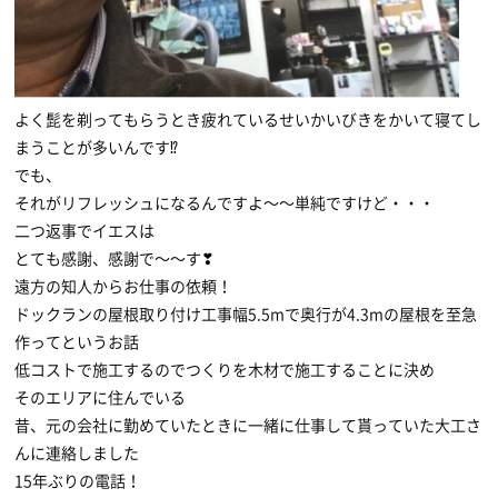
よく髭を剃ってもらうとき疲れているせいかいびきをかいて寝てし
まうことが多いんです⁉
でも、
それがリフレッシュになるんですよ〜〜単純ですけど・・・
二つ返事でイエスは
とても感謝、感謝で〜〜す❣
遠方の知人からお仕事の依頼！
ドックランの屋根取り付け工事幅5.5mで奥行が4.3mの屋根を至急
作ってというお話
低コストで施工するのでつくりを木材で施工することに決め
そのエリアに住んでいる
昔、元の会社に勤めていたときに一緒に仕事して貰っていた大工さ
んに連絡しました
15年ぶりの電話！